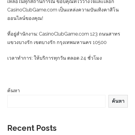
เหลือในทุกสถานการณ์ ขอบคุณที่ไว้วางใจและเลือก
e
CasinoClubGame.com เป็นแหล่งความบันเทิงคาสิโน
ออนไลน์ของคุณ!
.
ที่อยู่สำนักงาน: CasinoClubGame.com 123 ถนนสาทร
c
แขวงบางรัก เขตบางรัก กรุงเทพมหานคร 10500
o
เวลาทำการ: ให้บริการทุกวัน ตลอด 24 ชั่วโมง
m
–
ค้นหา
คู่
ค้นหา
มื
อ
Recent Posts