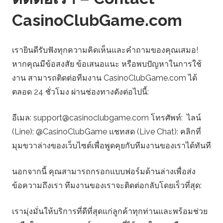
n
CasinoClubGame.com
o
เรายินดีรับฟังทุกความคิดเห็นและคำถามของคุณเสมอ!
C
หากคุณมีข้อสงสัย ข้อเสนอแนะ หรือพบปัญหาในการใช้
งาน สามารถติดต่อทีมงาน CasinoClubGame.com ได้
l
ตลอด 24 ชั่วโมง ผ่านช่องทางดังต่อไปนี้:
u
อีเมล:
support@casinoclubgame.com
โทรศัพท์: ไลน์
b
(Line): @CasinoClubGame แชทสด (Live Chat): คลิกที่
มุมขวาล่างของเว็บไซต์เพื่อพูดคุยกับทีมงานของเราได้ทันที
G
นอกจากนี้ คุณสามารถกรอกแบบฟอร์มด้านล่างเพื่อส่ง
a
ข้อความถึงเรา ทีมงานของเราจะติดต่อกลับโดยเร็วที่สุด:
m
เรามุ่งมั่นให้บริการที่ดีที่สุดแก่ลูกค้าทุกท่านและพร้อมช่วย