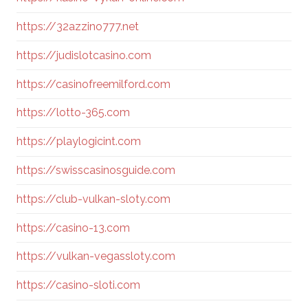
https://32azzino777.net
https://judislotcasino.com
https://casinofreemilford.com
https://lotto-365.com
https://playlogicint.com
https://swisscasinosguide.com
https://club-vulkan-sloty.com
https://casino-13.com
https://vulkan-vegassloty.com
https://casino-sloti.com