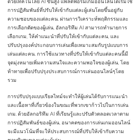
ด้วยเทคโนโลยี AI ขั้นสูง แพลตฟอร์มเกมออนไลน์ได้เริ่มใช้
การปฏิสัมพันธ์ที่ปรับให้เข้ากับแต่ละผู้เล่นโดยขึ้นอยู่กับ
ความชอบของแต่ละคน. ผ่านการวิเคราะห์พฤติกรรมและ
การเลือกตัดของผู้เล่น, อัลกอริทึม AI สามารถทำนายการ
เลือกเกม, ให้คำแนะนำที่ปรับให้เข้ากับแต่ละคน, และ
ปรับปรุงองค์ประกอบการเล่นเพื่อเหมาะสมกับรูปแบบการ
เล่นแต่ละคน. การใช้แนวทางที่ปรับให้เข้ากับแต่ละคนนี้มี
จุดมุ่งหมายเพิ่มความสนใจและความพอใจของผู้เล่น, โดย
ท้าทายเพื่อปรับปรุงประสบการณ์การเล่นออนไลน์ๆโดย
รวม
การปรับปรุงแบบเรียลไทม์จะทำให้ผู้เล่นได้รับการแนะนำ
และเนื้อหาที่เกี่ยวข้องในขณะที่พวกเขาก้าวไปในการเล่น
เกม. ด้วยอัลกอริทึม AI ที่เรียนรู้และปรับตัวตลอดเวลาตาม
การปฏิสัมพันธ์ของผู้เล่น, อนาคตของการเล่นเกมออนไลน์
จะมีแนวโน้มที่จะให้ประสบการณ์ที่ปรับให้เข้ากับความ