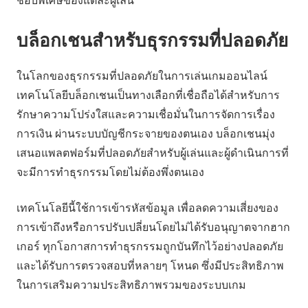
ชอบพิเศษของแต่ละผู้เล่น
บล็อกเชนสำหรับธุรกรรมที่ปลอดภัย
ในโลกของธุรกรรมที่ปลอดภัยในการเล่นเกมออนไลน์
เทคโนโลยีบล็อกเชนเป็นทางเลือกที่เชื่อถือได้สำหรับการ
รักษาความโปร่งใสและความเชื่อมั่นในการจัดการเรื่อง
การเงิน ผ่านระบบบัญชีกระจายของตนเอง บล็อกเชนมุ่ง
เสนอแพลตฟอร์มที่ปลอดภัยสำหรับผู้เล่นและผู้ดำเนินการที่
จะมีการทำธุรกรรมโดยไม่ต้องพึ่งตนเอง
เทคโนโลยีนี้ใช้การเข้ารหัสข้อมูล เพื่อลดความเสี่ยงของ
การเข้าถึงหรือการปรับเปลี่ยนโดยไม่ได้รับอนุญาตจากฮาก
เกอร์ ทุกโอกาสการทำธุรกรรมถูกบันทึกไว้อย่างปลอดภัย
และได้รับการตรวจสอบที่หลายๆ โหนด ซึ่งมีประสิทธิภาพ
ในการเสริมความประสิทธิภาพรวมของระบบเกม