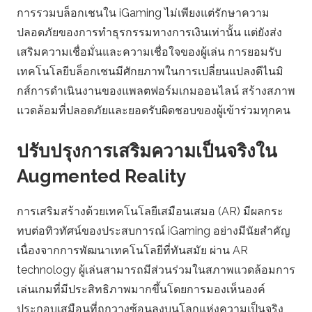
การรวมบล็อกเชนใน iGaming ไม่เพียงแต่รักษาความ
ปลอดภัยของการทำธุรกรรมทางการเงินเท่านั้น แต่ยังส่ง
เสริมความเชื่อมั่นและความเชื่อใจของผู้เล่น การยอมรับ
เทคโนโลยีบล็อกเชนมีศักยภาพในการเปลี่ยนแปลงดีไนมิ
กส์การดำเนินงานของแพลตฟอร์มเกมออนไลน์ สร้างสภาพ
แวดล้อมที่ปลอดภัยและยอดรับผิดชอบของผู้เข้าร่วมทุกคน
ปรับปรุงการเสริมความเป็นจริงใน
Augmented Reality
การเสริมสร้างด้วยเทคโนโลยีเสมือนเสมอ (AR) มีผลกระ
ทบต่อทิวทัศน์ของประสบการณ์ iGaming อย่างมีนัยสำคัญ
เนื่องจากการพัฒนาเทคโนโลยีที่ทันสมัย ผ่าน AR
technology ผู้เล่นสามารถมีส่วนร่วมในสภาพแวดล้อมการ
เล่นเกมที่มีประสิทธิภาพมากขึ้นโดยการมองเห็นองค์
ประกอบเสมือนที่ถูกวางซ้อนลงบนโลกแห่งความเป็นจริง