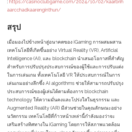
:
https://casinoclubgame.com/2024/10/02/kaarbrih
aarcchadkaarenginthun/
สรุป
เมื่อมองไปข้างหน้าสู่อนาคตของ iGaming การผสมผสาน
เทคโนโลยีที่เกิดขึ้นอย่าง Virtual Reality (VR), Artificial
Intelligence (AI), และ blockchain นำเสนอโอกาสที่สำคัญ
สำหรับการปรับปรุงประสบการณ์ของผู้ใช้และการปรับแต่ง
ในการเล่นเกม ทั้งเทคโนโลยี VR ให้ประสบการณ์ในการ
เล่นเกมอย่างลึกซึ้ง AI algorithms ช่วยให้สามารถปรับปรุง
ประสบการณ์ของผู้เล่นได้ตามต้องการ blockchain
technology ให้ความมั่นคงและโปร่งใสในธุรกรรม และ
Augmented Reality (AR) มีส่วนช่วยในคุณลักษณะอย่าง
นวัตกรรม เทคโนโลยีที่ก้าวหน้าเหล่านี้กำลังมองว่าจะ
เสริมสร้างทิศทางใน iGaming โดยการให้สภาพแวดล้อม