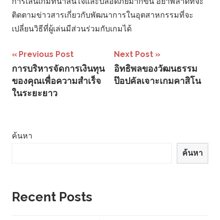
การเล่นเกมที่น่าสนใจและปลอดภัยมากขึ้น อย่าพลาดที่จะ
ติดตามข่าวสารเกี่ยวกับพัฒนาการในอุตสาหกรรมที่จะ
เปลี่ยนวิธีที่ผู้เล่นมีส่วนร่วมกับเกมได้
เมนู
Previous Post
Next Post
การบริหารจัดการเงินทุน
อิทธิพลของวัฒนธรรม
นำทาง
ของคุณเพื่อความสำเร็จ
ป๊อปคัลเจาะเกมคาสิโน
เรื่อง
ในระยะยาว
ค้นหา
ค้นหา
Recent Posts