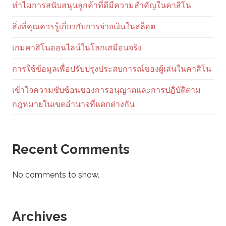
ทำไมการสนับสนุนลูกค้าที่ดีมีความสำคัญในคาสิโน
สิ่งที่คุณควรรู้เกี่ยวกับการจ่ายเงินในสล็อต
เกมคาสิโนออนไลน์ในโลกเสมือนจริง
การใช้ข้อมูลเพื่อปรับปรุงประสบการณ์ของผู้เล่นในคาสิโน
เข้าใจความซับซ้อนของการอนุญาตและการปฏิบัติตาม
กฎหมายในเขตอำนาจที่แตกต่างกัน
Recent Comments
No comments to show.
Archives