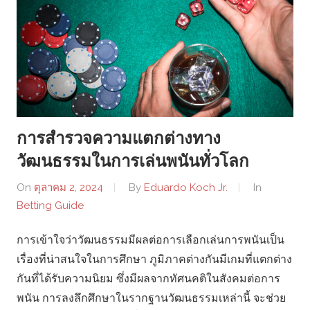
n
o
C
l
การสำรวจความแตกต่างทาง
u
วัฒนธรรมในการเล่นพนันทั่วโลก
b
On
ตุลาคม 2, 2024
By
Eduardo Koch Jr.
In
Betting Guide
G
การเข้าใจว่าวัฒนธรรมมีผลต่อการเลือกเล่นการพนันเป็น
a
เรื่องที่น่าสนใจในการศึกษา ภูมิภาคต่างกันมีเกมที่แตกต่าง
กันที่ได้รับความนิยม ซึ่งมีผลจากทัศนคติในสังคมต่อการ
m
พนัน การลงลึกศึกษาในรากฐานวัฒนธรรมเหล่านี้ จะช่วย