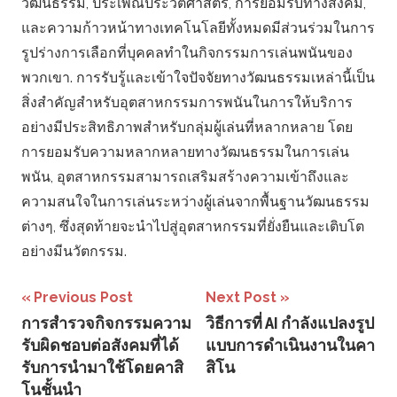
วัฒนธรรม, ประเพณีประวัติศาสตร์, การยอมรับทางสังคม,
และความก้าวหน้าทางเทคโนโลยีทั้งหมดมีส่วนร่วมในการ
รูปร่างการเลือกที่บุคคลทำในกิจกรรมการเล่นพนันของ
พวกเขา. การรับรู้และเข้าใจปัจจัยทางวัฒนธรรมเหล่านี้เป็น
สิ่งสำคัญสำหรับอุตสาหกรรมการพนันในการให้บริการ
อย่างมีประสิทธิภาพสำหรับกลุ่มผู้เล่นที่หลากหลาย โดย
การยอมรับความหลากหลายทางวัฒนธรรมในการเล่น
พนัน, อุตสาหกรรมสามารถเสริมสร้างความเข้าถึงและ
ความสนใจในการเล่นระหว่างผู้เล่นจากพื้นฐานวัฒนธรรม
ต่างๆ, ซึ่งสุดท้ายจะนำไปสู่อุตสาหกรรมที่ยั่งยืนและเติบโต
อย่างมีนวัตกรรม.
เมนู
Previous Post
Next Post
การสำรวจกิจกรรมความ
วิธีการที่ AI กำลังแปลงรูป
นำทาง
รับผิดชอบต่อสังคมที่ได้
แบบการดำเนินงานในคา
เรื่อง
รับการนำมาใช้โดยคาสิ
สิโน
โนชั้นนำ