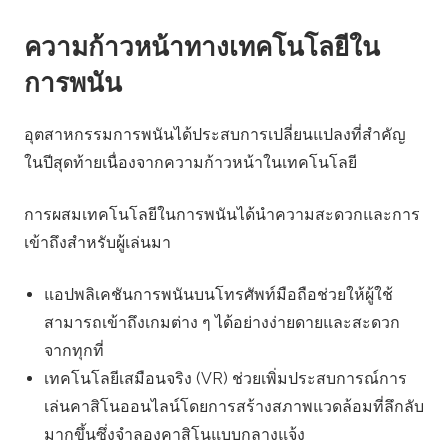
ความก้าวหน้าทางเทคโนโลยีใน
การพนัน
อุตสาหกรรมการพนันได้ประสบการเปลี่ยนแปลงที่สำคัญ
ในปีสุดท้ายเนื่องจากความก้าวหน้าในเทคโนโลยี
การผสมเทคโนโลยีในการพนันได้นำความสะดวกและการ
เข้าถึงสำหรับผู้เล่นมา
แอปพลิเคชันการพนันบนโทรศัพท์มือถือช่วยให้ผู้ใช้
สามารถเข้าถึงเกมต่าง ๆ ได้อย่างง่ายดายและสะดวก
จากทุกที่
เทคโนโลยีเสมือนจริง (VR) ช่วยเพิ่มประสบการณ์การ
เล่นคาสิโนออนไลน์โดยการสร้างสภาพแวดล้อมที่ลึกลับ
มากขึ้นซึ่งจำลองคาสิโนแบบกลางแจ้ง