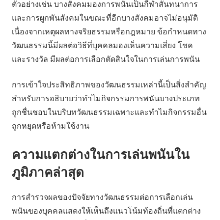
ตัวอย่างเช่น บางสังคมมองการพนันเป็นกีฬาสันทนาการ
ค
และการผูกพันสังคมในขณะที่อีกบางสังคมอาจไม่อนุมัติ
เนื่องจากเหตุผลทางจริยธรรมหรือกฎหมาย ข้อกำหนดทาง
า
วัฒนธรรมนี้มีผลต่อวิธีที่บุคคลมองเห็นความเสี่ยง โชค
สิ
และรางวัล มีผลต่อการเลือกตัดสินใจในการเล่นการพนัน
โ
การเข้าใจประสิทธิภาพของวัฒนธรรมเหล่านี้เป็นสิ่งสำคัญ
สำหรับการอธิบายว่าทำไมกิจกรรมการพนันบางประเภท
น
ถูกชื่นชอบในบริบทวัฒนธรรมเฉพาะและทำไมกิจกรรมอื่น
ถูกหยุดหรือห้ามใช้งาน
ความแตกต่างในการเล่นพนันใน
ภูมิภาคล่าสุด
การสำรวจผลของปัจจัยทางวัฒนธรรมต่อการเลือกเล่น
พนันของบุคคลแสดงให้เห็นถึงแนวโน้มท้องถิ่นที่แตกต่าง