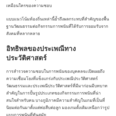
เหมือนใครของความชอบ
แบบแนวโน้มท้องถิ่นเหล่านี้ย้ำถึงผลกระทบที่สำคัญของพื้น
ฐานวัฒนธรรมต่อกิจกรรมการพนันที่ได้รับการยอมรับจาก
สังคมที่หลากหลาย
อิทธิพลของประเพณีทาง
ประวัติศาสตร์
การสำรวจความชอบในการพนันของบุคคลจะเปิดเผยถึง
ความเชื่อมโยงที่แข็งแกร่งกับประเพณีประวัติศาสตร์
วัฒนธรรมและประเพณีประวัติศาสตร์ที่มีมาก่อนมีบทบาท
สำคัญในการปั้นรูปประเภทของกิจกรรมการพนันที่น่า
สนใจสำหรับคน บางภูมิภาคมีความสำคัญในเกมที่เป็นที่
นิยมต่อกันมาตั้งแต่พ่อสืบต่อลูก มองเกมดั้งเดิมเหนือกว่ารูป
แบบการพนันที่ทันสมัย